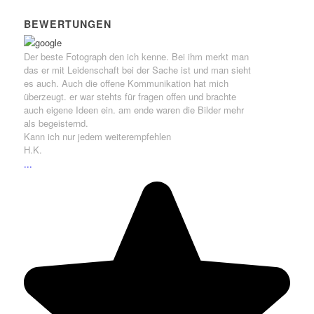
BEWERTUNGEN
Der beste Fotograph den ich kenne. Bei ihm merkt man
das er mit Leidenschaft bei der Sache ist und man sieht
es auch. Auch die offene Kommunikation hat mich
überzeugt. er war stehts für fragen offen und brachte
auch eigene Ideen ein. am ende waren die Bilder mehr
als begeisternd.
Kann ich nur jedem weiterempfehlen
H.K.
...